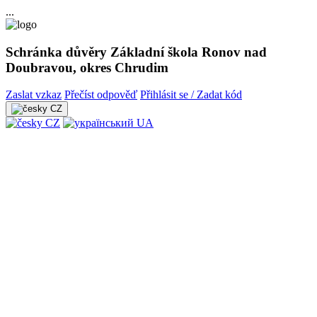
...
Schránka důvěry Základní škola Ronov nad
Doubravou, okres Chrudim
Zaslat vzkaz
Přečíst odpověď
Přihlásit se / Zadat kód
CZ
CZ
UA