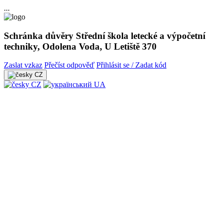
...
Schránka důvěry Střední škola letecké a výpočetní
techniky, Odolena Voda, U Letiště 370
Zaslat vzkaz
Přečíst odpověď
Přihlásit se / Zadat kód
CZ
CZ
UA